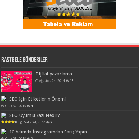
Rastgele Gönderiler
Dijital pazarlama
Ağustos 24, 2014
15
SEO İçin Etiketlerin Önemi
Ocak 30, 2015
4
SEO Uyumlu Yazı Nedir?
Aralık 24, 2014
2
10 Adımda İnstagramdan Satış Yapın
Ocak 25, 2015
2