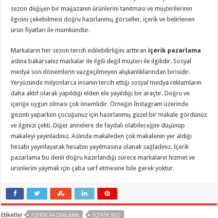
sezon değişen bir mağazanın ürünlerini tanıtması ve müşterilerinin
ilgisini çekebilmesi doğru hazırlanmış görseller, içerik ve belirlenen
ürün fiyatları ile mümkündür.
Markaların her sezon tercih edilebilirliğini arttıran
içerik pazarlama
aslına bakarsanız markalar ile ilgili değil müşteri ile ilgilidir. Sosyal
medya son dönemlerin vazgeçilmeyen alışkanlıklarından birisidir.
Yeryüzünde milyonlarca insanın tercih ettiği sosyal medya reklamların
daha aktif olarak yapıldığı elden ele yayıldığı bir araçtır. Doğru ve
içeriğe uygun olması çok önemlidir. Örneğin İnstagram üzerinde
gezinti yaparken çocuğunuz için hazırlanmış güzel bir makale gördünüz
ve ilginizi çekti. Diğer annelere de faydalı olabileceğini düşünüp
makaleyi yayınladınız. Aslında makaleden çok makalenin yer aldığı
hesabı yayınlayarak hesabın yayılmasına olanak sağladınız. İçerik
pazarlama bu denli doğru hazırlandığı sürece markaların hizmet ve
ürünlerini yaymak için çaba sarf etmesine bile gerek yoktur.
Etiketler
İÇERIK PAZARLAMA
İÇERIK SEO