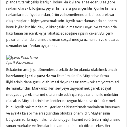
planda tutarak çekip içeriğini kolaylıkla kişilere lanse eder. Bize göre
reklam olarak bildiğimiz şeyler firmalara göre içeriktir. Çünkü firmalar
reklamlarında fiyatlarından, ürün ve hizmetlerinden bahsederek var
oluş amaçlarını kişiye yansıtmaktadır. İçerik pazarlamasında en önemli
konu kişiler için itici değil dikkat çekici olmasıdır. Doğru ve zamanında
hazırlanan bir içerik kişiyi rahatsız edeceğine ilgisini çeker. Bu içerik
pazarlamaları da alanında uzman sosyal medya uzmanları ve e-ticaret
uzmanları tarafından uygulanır.
İçerik Pazarlama
Rekabetin arttığı şu dönemlerde sektörde ön planda olabilmek ancak
hazırlanmış
içerik pazarlama
ile mümkündür. Müşteri ve firma
ilişkilerinin daha güçlü olabilmesi doğru hazırlanmış
reklam
yöntemleri
ile mümkündür. Markanızı ileri seviyeye taşıyabilmek gerek sosyal
medyada gerek internet sitelerinde etkili içerik pazarlama ile mümkün
olacaktır. Müşterilerinin beklentilerine uygun hizmet ve ürün üretmek
bunu içerik bakımından müşterilerine hissettirmek markaların büyümesi
ve ayakta kalabilmeleri açısından oldukça önemlidir. Müşterisinin
bütçesini zorlamayan aksine daha uygun hizmet ve ürünleri müşterisine
sunan markalar ve firmalar her zaman daha çok dikkat çeker. Her