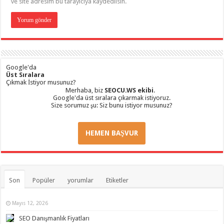
ve site adresim bu tarayıcıya kaydedilsin.
Google'da
Üst Sıralara
Çıkmak İstiyor musunuz?
Merhaba, biz
SEOCU.WS ekibi
.
Google'da üst sıralara çıkarmak istiyoruz.
Size sorumuz şu: Siz bunu istiyor musunuz?
HEMEN BAŞVUR
Son
Popüler
yorumlar
Etiketler
Mayıs 12, 2026
SEO Danışmanlık Fiyatları