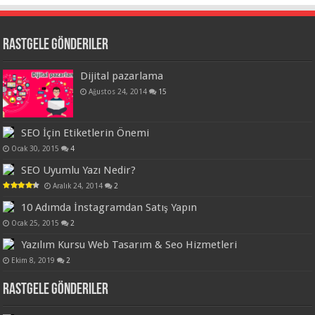
Rastgele Gönderiler
Dijital pazarlama
Ağustos 24, 2014
15
SEO İçin Etiketlerin Önemi
Ocak 30, 2015
4
SEO Uyumlu Yazı Nedir?
Aralık 24, 2014
2
10 Adımda İnstagramdan Satış Yapın
Ocak 25, 2015
2
Yazılım Kursu Web Tasarım & Seo Hizmetleri
Ekim 8, 2019
2
Rastgele Gönderiler